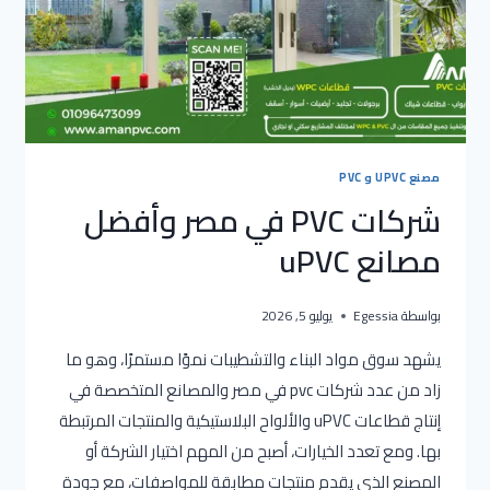
مصنع UPVC و PVC
شركات PVC في مصر وأفضل
مصانع uPVC
بواسطة
Egessia
يوليو 5, 2026
يشهد سوق مواد البناء والتشطيبات نموًا مستمرًا، وهو ما
زاد من عدد شركات pvc في مصر والمصانع المتخصصة في
إنتاج قطاعات uPVC والألواح البلاستيكية والمنتجات المرتبطة
بها. ومع تعدد الخيارات، أصبح من المهم اختيار الشركة أو
المصنع الذي يقدم منتجات مطابقة للمواصفات، مع جودة