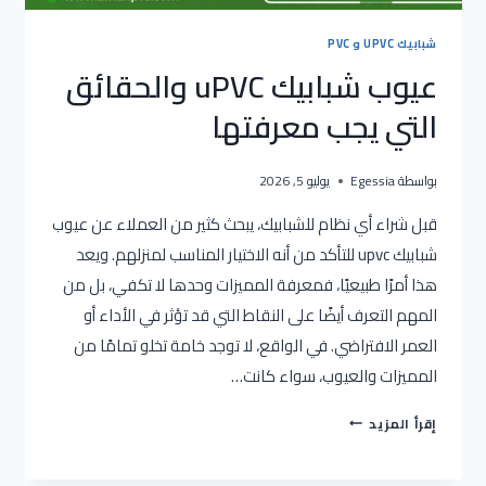
شبابيك UPVC و PVC
عيوب شبابيك uPVC والحقائق
التي يجب معرفتها
بواسطة
Egessia
يوليو 5, 2026
قبل شراء أي نظام للشبابيك، يبحث كثير من العملاء عن عيوب
شبابيك upvc للتأكد من أنه الاختيار المناسب لمنزلهم. ويعد
هذا أمرًا طبيعيًا، فمعرفة المميزات وحدها لا تكفي، بل من
المهم التعرف أيضًا على النقاط التي قد تؤثر في الأداء أو
العمر الافتراضي. في الواقع، لا توجد خامة تخلو تمامًا من
المميزات والعيوب، سواء كانت…
عيوب
إقرأ المزيد
شبابيك
UPVC