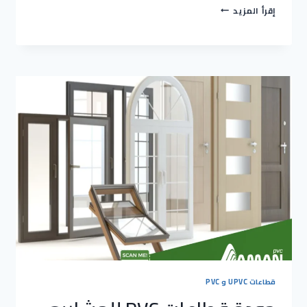
أخطاء
إقرأ المزيد
موردين
PVC
ومخاطر
الشراء
من
غير
المعتمد
2026
قطاعات UPVC و PVC