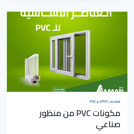
والحقائق
التي
يجب
معرفتها
قطاعات UPVC و PVC
مكونات PVC من منظور
صناعي