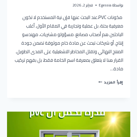
بواسطة
Egessia
فبراير 2, 2026
مكونات PVC،عند البحث عنها فإن نية المستخدم لا تكون
معرفية بحتة، بل عملية وتجارية في المقام الأول. أغلب
الباحثين هم أصحاب مصانع، مسؤولو مشتريات، مهندسو
إنتاج، أو شركات تبحث عن مادة خام موثوقة تضمن جودة
المنتج النهائي وتقلل المخاطر التشغيلية على المدى الطويل.
القرار هنا لا يتعلق بمعرفة اسم الخامة فقط، بل بفهم تركيب
مادة…
مكونات
إقرأ المزيد
PVC
من
منظور
صناعي