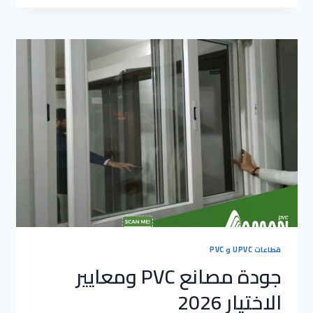
لمصنع
PVC
في
مشاريع
2026
قطاعات UPVC و PVC
جودة مصانع PVC ومعايير
الاختيار 2026