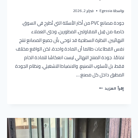
بواسطة
Egessia
فبراير 2, 2026
جودة مصانع PVC من أكثر الأسئلة التي تُطرح في السوق،
خاصة من قِبل المقاولين، المطورين، وحتى العملاء
النهائيين. النظرة السطحية قد توحي بأن جميع المصانع تنتج
نفس القطاعات طالما أن المادة واحدة، لكن الواقع مختلف
تمامًا. جودة المنتج النهائي ليست انعكاسًا للمادة الخام
فقط، بل لأسلوب التصنيع، والانضباط التشغيلي، ونظام الجودة
المطبق داخل كل مصنع….
جودة
إقرأ المزيد
مصانع
PVC
ومعايير
الاختيار
2026