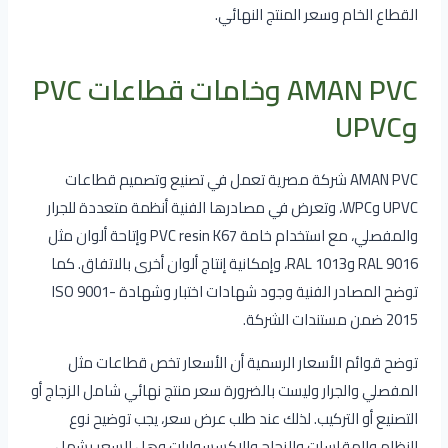
القطاع الخام وسعر المنتج النهائي.
AMAN PVC وخامات قطاعات PVC
وUPVC
AMAN PVC شركة مصرية تعمل في تصنيع وتصميم قطاعات
UPVC وWPC، وتعرض في مصادرها الفنية أنظمة متعددة للجرار
والمفصلي، مع استخدام خامة PVC resin K67 وإتاحة ألوان مثل
RAL 9016 وRAL 1013، وإمكانية إنتاج ألوان أخرى بالاتفاق. كما
توضح المصادر الفنية وجود شهادات اختبار وشهادة ISO 9001-
2015 ضمن مستندات الشركة.
توضح قوائم الأسعار الرسمية أن الأسعار تخص قطاعات مثل
المفصلي والجرار وليست بالضرورة سعر منتج نهائي شامل الزجاج أو
التصنيع أو التركيب. لذلك عند طلب عرض سعر، يجب توضيح نوع
النظام والمقاسات والزجاج والاكسسوارات وهل السعر يشمل