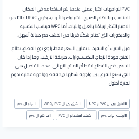
PVC للواجهات اختيار عملي عندما يتم استخدامه في المكان
المناسب وبالنظام الصحيح. للشبابيك والأبواب، يكون UPVC غالبًا هو
الاختيار الأكثر ارتباطًا بالعزل والثبات، أما WPC فيناسب التكسية
والديكورات التي تحتاج شكلًا قريبًا من الخشب مع صيانة أسهل.
قبل الشراء أو التنفيذ، لا تقارن السعر فقط. راجع نوع القطاع، نظام
الفتح، جودة الزجاج، الاكسسوارات، طريقة التركيب، وما إذا كان
السعر يخص القطاع فقط أم المنتج النهائي. هذه التفاصيل هي
التي تصنع الفرق بين واجهة شكلها جيد فقط وواجهة عملية تدوم
لفترة أطول.
وسوم
#
الفرق بين ال PVC و UPC
#
الفرق بين ال PVC وWPC
#
انواع ال pvc
المقال:
#
تركيب ابواب pvc
#
كيفيه استخدام ال PVC
#
ما هو ال pvc