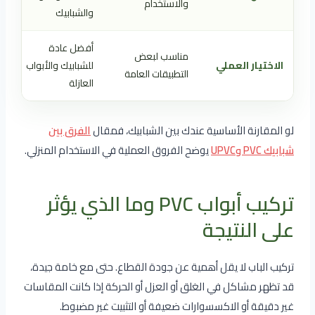
والاستخدام
والشبابيك
أفضل عادة
مناسب لبعض
الاختيار العملي
للشبابيك والأبواب
التطبيقات العامة
العازلة
لو المقارنة الأساسية عندك بين الشبابيك، فمقال
الفرق بين
شبابيك PVC وUPVC
يوضح الفروق العملية في الاستخدام المنزلي.
تركيب أبواب PVC وما الذي يؤثر
على النتيجة
تركيب الباب لا يقل أهمية عن جودة القطاع. حتى مع خامة جيدة،
قد تظهر مشاكل في الغلق أو العزل أو الحركة إذا كانت المقاسات
غير دقيقة أو الاكسسوارات ضعيفة أو التثبيت غير مضبوط.