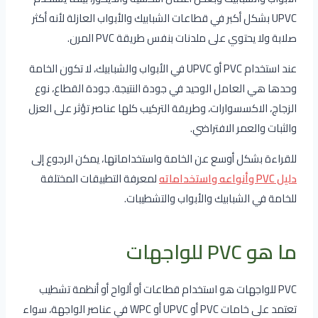
UPVC بشكل أكبر في قطاعات الشبابيك والأبواب العازلة لأنه أكثر
صلابة ولا يحتوي على ملدنات بنفس طريقة PVC المرن.
عند استخدام PVC أو UPVC في الأبواب والشبابيك، لا تكون الخامة
وحدها هي العامل الوحيد في جودة النتيجة. جودة القطاع، نوع
الزجاج، الاكسسوارات، وطريقة التركيب كلها عناصر تؤثر على العزل
والثبات والعمر الافتراضي.
للقراءة بشكل أوسع عن الخامة واستخداماتها، يمكن الرجوع إلى
دليل PVC وأنواعه واستخداماته
لمعرفة التطبيقات المختلفة
للخامة في الشبابيك والأبواب والتشطيبات.
ما هو PVC للواجهات
PVC للواجهات هو استخدام قطاعات أو ألواح أو أنظمة تشطيب
تعتمد على خامات PVC أو UPVC أو WPC في عناصر الواجهة، سواء