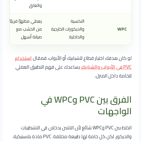
والغلق
التكسية
يعطي مظهرًا قريبًا
WPC
والديكورات الخارجية
من الخشب مع
والداخلية
صيانة أسهل
لو كان هدفك اختيار قطاع للشبابيك أو الأبواب، فمقال
استخدام
PVC في الأبواب والشبابيك
يساعدك على فهم التطبيق العملي
للخامة داخل المنزل.
الفرق بين PVC وWPC في
الواجهات
الخلط بين PVC وWPC شائع لأن الاثنين يدخلان في التشطيبات
والديكور، لكن كل خامة لها طبيعة مختلفة. PVC مادة بلاستيكية،