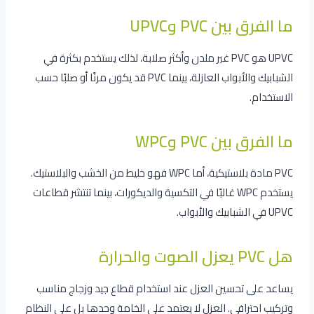
ما الفرق بين PVC وUPVC
UPVC هو PVC غير ملدن وأكثر صلابة، لذلك يستخدم بكثرة في
الشبابيك والأبواب العازلة، بينما PVC قد يكون مرنًا أو صلبًا حسب
الاستخدام.
ما الفرق بين PVC وWPC
PVC مادة بلاستيكية، أما WPC فهو خليط من الخشب والبلاستيك.
يستخدم WPC غالبًا في التكسية والديكورات، بينما تنتشر قطاعات
UPVC في الشبابيك والأبواب.
هل PVC يعزل الصوت والحرارة
يساعد على تحسين العزل عند استخدام قطاع جيد وزجاج مناسب
وتركيب احترافي. العزل لا يعتمد على الخامة وحدها بل على النظام