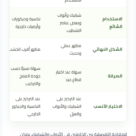
الاستخدام
شبابيك وأبواب
الاستخدام
تكسية وديكورات
وبعض عناصر
الشائع
وأرضيات خارجية
التشطيب
مظهر عملي
الشكل النهائي
مظهر أقرب للخشب
وحديث
سهلة نسبيًا حسب
سهلة عند اختيار
الصيانة
جودة المنتج
قطاع جيد
والتركيب
عند التركيز على
عند التركيز على
الاختيار الأنسب
الشبابيك والأبواب
التكسية والديكور
والعزل
الخارجي
للمقارنة التفصيلية بين الخامتين في الأبواب والشبابيك، يمكن