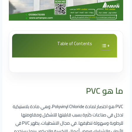
Table of Contents
ما هو PVC
PVC هو اختصار لمادة Polyvinyl Chloride، وهي مادة بلاستيكية
تدخل في صناعات كثيرة بسبب قابليتها للتشكيل ومقاومتها
للرطوبة وسهولة تنظيفها. في مجال التشطيبات، يظهر PVC في
الأبواب والشبابيك وبعض أعمال التكسية والديكور، بينما يستخدم