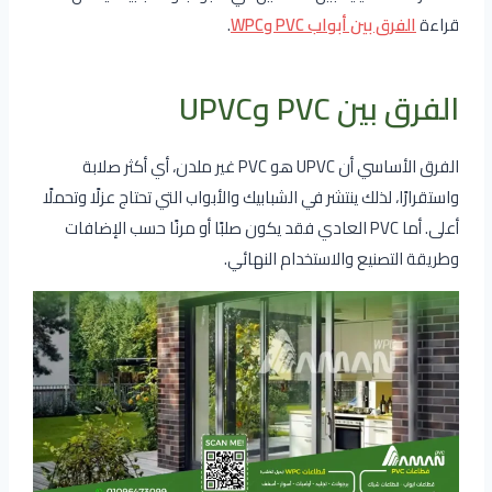
قراءة
الفرق بين أبواب PVC وWPC
.
الفرق بين PVC وUPVC
الفرق الأساسي أن UPVC هو PVC غير ملدن، أي أكثر صلابة
واستقرارًا، لذلك ينتشر في الشبابيك والأبواب التي تحتاج عزلًا وتحملًا
أعلى. أما PVC العادي فقد يكون صلبًا أو مرنًا حسب الإضافات
وطريقة التصنيع والاستخدام النهائي.