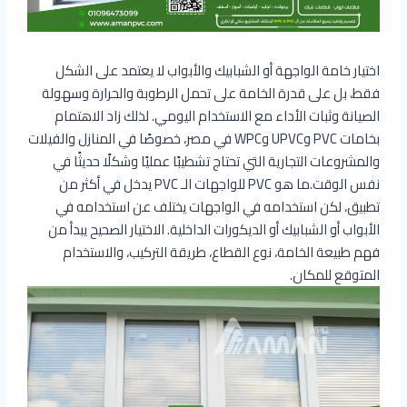
اختيار خامة الواجهة أو الشبابيك والأبواب لا يعتمد على الشكل
فقط، بل على قدرة الخامة على تحمل الرطوبة والحرارة وسهولة
الصيانة وثبات الأداء مع الاستخدام اليومي. لذلك زاد الاهتمام
بخامات PVC وUPVC وWPC في مصر، خصوصًا في المنازل والفيلات
والمشروعات التجارية التي تحتاج تشطيبًا عمليًا وشكلًا حديثًا في
نفس الوقت.ما هو PVC للواجهات الـ PVC يدخل في أكثر من
تطبيق، لكن استخدامه في الواجهات يختلف عن استخدامه في
الأبواب أو الشبابيك أو الديكورات الداخلية. الاختيار الصحيح يبدأ من
فهم طبيعة الخامة، نوع القطاع، طريقة التركيب، والاستخدام
المتوقع للمكان.