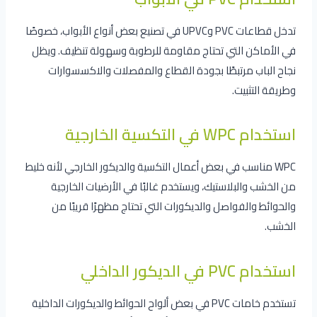
تدخل قطاعات PVC وUPVC في تصنيع بعض أنواع الأبواب، خصوصًا
في الأماكن التي تحتاج مقاومة للرطوبة وسهولة تنظيف. ويظل
نجاح الباب مرتبطًا بجودة القطاع والمفصلات والاكسسوارات
وطريقة التثبيت.
استخدام WPC في التكسية الخارجية
WPC مناسب في بعض أعمال التكسية والديكور الخارجي لأنه خليط
من الخشب والبلاستيك، ويستخدم غالبًا في الأرضيات الخارجية
والحوائط والفواصل والديكورات التي تحتاج مظهرًا قريبًا من
الخشب.
استخدام PVC في الديكور الداخلي
تستخدم خامات PVC في بعض ألواح الحوائط والديكورات الداخلية