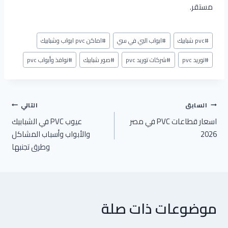
مستقر.
وسوم
#
pvc شبابيك
#
ابواب البي في سي
#
اماكن pvc ابواب وشبابيك
المقال:
#
توريد pvc
#
شركات توريد pvc
#
صور شبابيك
#
نوافذ وأبواب pvc
تصفّح
السابق
التالي
المقالات
اسعار قطاعات PVC في مصر
عيوب PVC في الشبابيك
2026
والأبواب وأسباب المشاكل
وطرق تجنبها
موضوعات ذات صلة