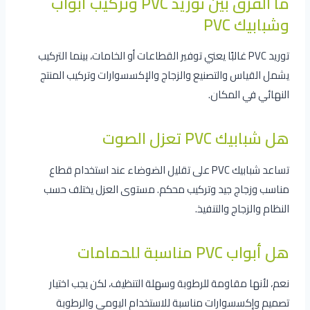
ما الفرق بين توريد PVC وتركيب أبواب
وشبابيك PVC
توريد PVC غالبًا يعني توفير القطاعات أو الخامات، بينما التركيب
يشمل القياس والتصنيع والزجاج والإكسسوارات وتركيب المنتج
النهائي في المكان.
هل شبابيك PVC تعزل الصوت
تساعد شبابيك PVC على تقليل الضوضاء عند استخدام قطاع
مناسب وزجاج جيد وتركيب محكم. مستوى العزل يختلف حسب
النظام والزجاج والتنفيذ.
هل أبواب PVC مناسبة للحمامات
نعم، لأنها مقاومة للرطوبة وسهلة التنظيف، لكن يجب اختيار
تصميم وإكسسوارات مناسبة للاستخدام اليومي والرطوبة