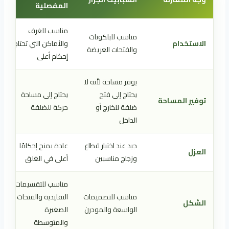
المفصلية
مناسب للغرف
مناسب للبلكونات
الاستخدام
والأماكن التي تحتاج
والفتحات العريضة
إحكام أعلى
يوفر مساحة لأنه لا
يحتاج إلى فتح
يحتاج إلى مساحة
توفير المساحة
ضلفة للخارج أو
حركة للضلفة
الداخل
جيد عند اختيار قطاع
عادة يمنح إحكامًا
العزل
وزجاج مناسبين
أعلى في الغلق
مناسب للتقسيمات
مناسب للتصميمات
التقليدية والفتحات
الشكل
الواسعة والمودرن
الصغيرة
والمتوسطة