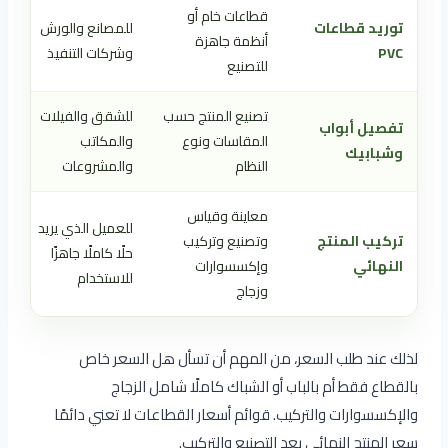
قطاعات خام أو
توريد قطاعات
للمصانع والورش
أنظمة جاهزة
PVC
وشركات التنفيذ
للتصنيع
تصنيع المنتج حسب
للشقق والفيلات
تفصيل أبواب
المقاسات ونوع
والمكاتب
وشبابيك
النظام
والمشروعات
معاينة وقياس
للعميل الذي يريد
تركيب المنتج
وتصنيع وتركيب
حلًا كاملًا جاهزًا
النهائي
وإكسسوارات
للاستخدام
وزجاج
لذلك عند طلب السعر، من المهم أن تسأل هل السعر خاص
بالقطاع فقط أم بالباب أو الشباك كاملًا شامل الزجاج
والإكسسوارات والتركيب. قوائم أسعار القطاعات لا تعني دائمًا
سعر المنتج النهائي بعد التصنيع والتركيب.