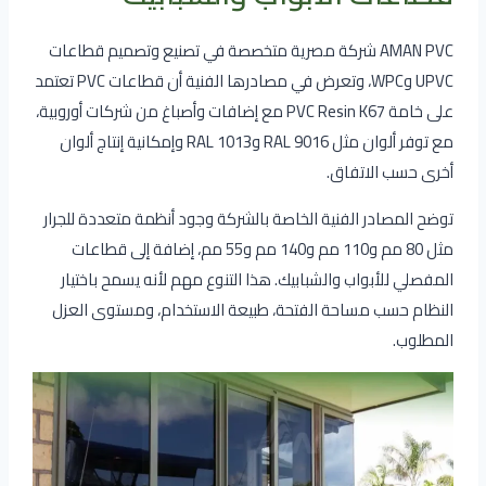
AMAN PVC شركة مصرية متخصصة في تصنيع وتصميم قطاعات
UPVC وWPC، وتعرض في مصادرها الفنية أن قطاعات PVC تعتمد
على خامة PVC Resin K67 مع إضافات وأصباغ من شركات أوروبية،
مع توفر ألوان مثل RAL 9016 وRAL 1013 وإمكانية إنتاج ألوان
أخرى حسب الاتفاق.
توضح المصادر الفنية الخاصة بالشركة وجود أنظمة متعددة للجرار
مثل 80 مم و110 مم و140 مم و55 مم، إضافة إلى قطاعات
المفصلي للأبواب والشبابيك. هذا التنوع مهم لأنه يسمح باختيار
النظام حسب مساحة الفتحة، طبيعة الاستخدام، ومستوى العزل
المطلوب.