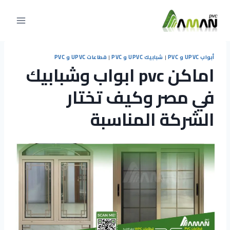
التجاوز
إلى
المحتوى
أبواب UPVC و PVC
|
شبابيك UPVC و PVC
|
قطاعات UPVC و PVC
اماكن pvc ابواب وشبابيك
في مصر وكيف تختار
الشركة المناسبة