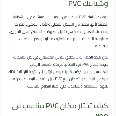
وشبابيك PVC
أبواب وشبابيك PVC أصبحت من الاختيارات المنتشرة في التشطيبات
الحديثة لأنها تجمع بين الشكل العملي والأداء اليومي. أهم ما
يبحث عنه العميل عادة هو تقليل الضوضاء، تحسين العزل الحراري،
مقاومة الرطوبة، وسهولة التنظيف مقارنة ببعض الخامات
التقليدية.
لكن هذه المميزات لا تتحقق بنفس المستوى في كل المنتجات.
جودة قطاع PVC، نوع النظام، طريقة التصنيع، الزجاج،
الإكسسوارات، والتركيب كلها عوامل تؤثر على النتيجة النهائية. لذلك
لا يكفي البحث عن “مكان يبيع PVC”، بل الأفضل البحث عن جهة
تفهم الاستخدام وتساعدك على اختيار النظام المناسب.
كيف تختار مكان PVC مناسب في
مصر