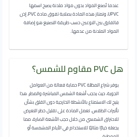
عندما تُصنع المواد بدون مواد ملدنة يصبح اسمها
UPVC، وتمتاز هذه المادة بصلابة تفوق مادة PVC، إذن
فالفارق بين النوعين حسب طريقة التصنيع هو إضافة
المواد الملدنة من عدمها.
هل PVC مقاوم للشمس؟
يوفر شراع المظلة PVC حماية فعالة من العوامل
الجوية، حيث يحجب أشعة الشمس المباشرة والمطر. هذا
يتيح لك الاستمتاع بالأنشطة الخارجية دون القلق بشأن
تأثيرات الطقس. تعمل المادة على تقليل خطر التعرض
للاحتراق الشمسي من خلال حجب الأشعة الضارة، مما
يجعله خيارًا مثاليًا للاستخدام في الأيام المشمسة أو
الممطرة.