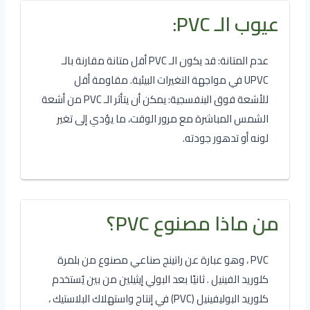
عيوب الـ PVC:
عدم المتانة: قد يكون الـ PVC أقل متانة مقارنة بالـ
UPVC في مواجهة التغيرات البيئية. مقاومة أقل
للأشعة فوق البنفسجية: يمكن أن يتأثر الـ PVC من أشعة
الشمس المباشرة مع مرور الوقت، ما يؤدي إلى تغير
لونه أو تدهور جودته.
من ماذا مصنوع PVC؟
PVC ، وهو عبارة عن راتينج صناعي مصنوع من بلمرة
كلوريد الفينيل . ثانيًا بعد البولي إيثيلين من بين يُستخدم
كلوريد البوليفينيل (PVC) في إنتاج واستهلاك البلاستيك ،