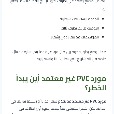
PVC غير مصنع يعتمد على أطراف أخرى لإنتاج القطاعات، ما يعني
أن:
الجودة ليست تحت سيطرته
التوقيت مرتبط بطرف ثالث
المواصفات قد تتغير دون إشعار
هذا الوضع يخلق فجوة بين ما يُتفق عليه وما يتم تسليمه فعليًا،
خاصة في المشاريع التي تتطلب ثباتًا واستمرارية.
مورد PVC غير معتمد أين يبدأ
الخطر؟
مورد PVC غير معتمد
قد يقدّم سعرًا جذابًا أو تسليمًا سريعًا في
البداية، لكن الخطر الحقيقي يبدأ عندما يظهر أول اختلاف في