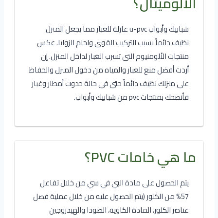
الألوميتال؟
شبابيك وأبواب u-pvc عازلة للغبار مما يجعل المنزل
نظيف دائماً بسبب التركيب القوى ولحام الزوايا. عكس
منتجات الألومنيوم التى تسرب الغبار لداخل المنزل. إن
أردت أفضل منع للغبار والمياه من دخول المنزل والحفاظ
على منزلك نظيف دائماً حتى فى حالة حدوث أمطار وغبار
فأنصحك بمنتجات pvc من شبابيك وأبواب.
ما هي خامات PVC؟
يتم الحصول على مادة البي في سي من خلال تفاعل
57% من الكلور (يتم الحصول عليه من خلال عملية فصل
عناصر الكلور، المادة الكاوية، الصودا والهيدروجين