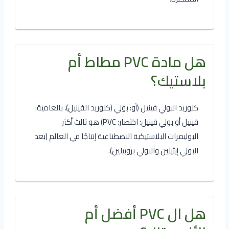
هل مادة PVC مطاط أم
بلاستيك؟
كلوريد البولي فينيل (أو: بولي (كلوريد الفينيل)، بالعامية:
فينيل أو بولي فينيل؛ اختصار: PVC) هو ثالث أكثر
البوليمرات البلاستيكية الاصطناعية إنتاجًا في العالم (بعد
البولي إيثيلين والبولي بروبيلين).
هل ال PVC أفضل أم