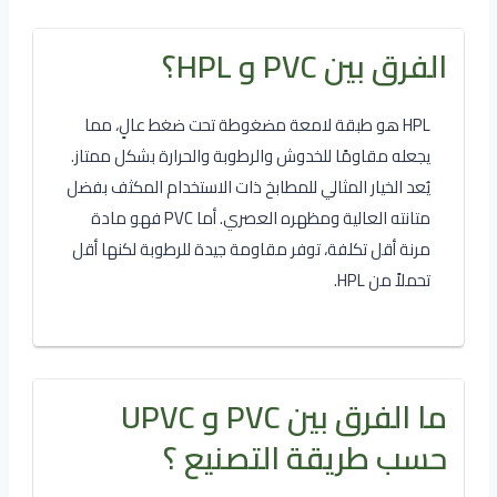
الفرق بين PVC و HPL؟
HPL هو طبقة لامعة مضغوطة تحت ضغط عالٍ، مما
يجعله مقاومًا للخدوش والرطوبة والحرارة بشكل ممتاز.
يُعد الخيار المثالي للمطابخ ذات الاستخدام المكثف بفضل
متانته العالية ومظهره العصري. أما PVC فهو مادة
مرنة أقل تكلفة، توفر مقاومة جيدة للرطوبة لكنها أقل
تحملاً من HPL.
ما الفرق بين PVC و UPVC
حسب طريقة التصنيع ؟