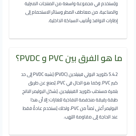
ويُستخدم في مجموعة واسعة من المنتجات المنزلية
والصناعية، من معاطف المطر وستائر الاستحمام إلى
إطارات النوافذ وأنابيب السباكة الداخلية.
ما هو الفرق بين PVC و PVDC؟
5.4.2 كلوريد البولي فينيلدين (PVDC) يُشبه PVDC إلى حد
كبير PVC. وكما هو الحال في PVC، يُصنع عن طريق
بلمرة مستحلب كلوريد الفينيليدين. يُشكل البوليمر الناتج
طبقة رقيقة منخفضة النفاذية للغازات؛ إلا أن هذا
البوليمر أغلى ثمناً من PVC، ولذلك يُستخدم عادةً فقط
عند الحاجة إلى مقاومة اللهب.