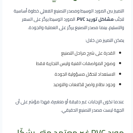
التمييز بين المورد الوسيط ومصدر التصنيع الفعلي خطوة أساسية
لتجنّب
مشاكل توريد PVC
. المورد الوسيط يركّز على السعر
والتسليم، بينما مصدر التصنيع يركّز على العملية والجودة.
يمكن التمييز من خلال:
القدرة على شرح مراحل التصنيع
وضوح المواصفات الفنية وليس التجارية فقط
الاستعداد لتحمّل مسؤولية الجودة
وجود نظام واضح للدُفعات والتوحيد
عندما تكون الإجابات غير دقيقة أو متغيرة، فهذا مؤشر على أن
الجهة ليست مصدر التصنيع الحقيقي.
مورد PVC غير معتمد متى يشكّل