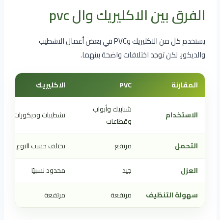
الفرق بين الاكليريك وال pvc
يستخدم كل من الاكليريك وPVC في بعض أعمال التشطيب
والديكور، لكن توجد اختلافات واضحة بينهما.
المقارنة
PVC
الاكليريك
شبابيك وأبواب
الاستخدام
تشطيبات وديكورات
وقطاعات
التحمل
مرتفع
يختلف حسب النوع
العزل
جيد
محدود نسبيًا
سهولة التنظيف
مرتفعة
مرتفعة