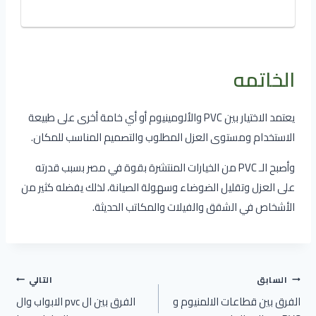
الخاتمه
يعتمد الاختيار بين PVC والألومينيوم أو أي خامة أخرى على طبيعة
الاستخدام ومستوى العزل المطلوب والتصميم المناسب للمكان.
وأصبح الـ PVC من الخيارات المنتشرة بقوة في مصر بسبب قدرته
على العزل وتقليل الضوضاء وسهولة الصيانة، لذلك يفضله كثير من
الأشخاص في الشقق والفيلات والمكاتب الحديثة.
تصفّح
السابق
التالي
المقالات
الفرق بين قطاعات الالمنيوم و
الفرق بين ال pvc الابواب وال