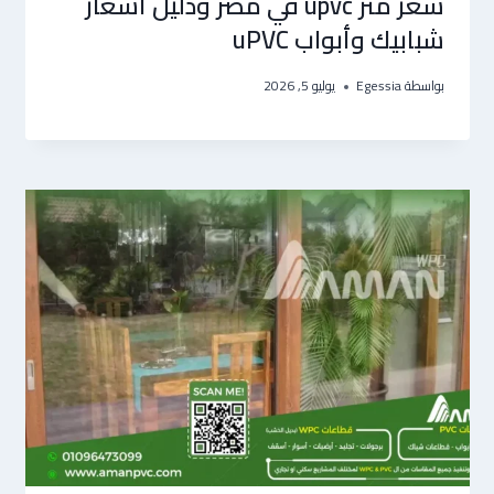
سعر متر upvc في مصر ودليل أسعار
شبابيك وأبواب uPVC
بواسطة
Egessia
يوليو 5, 2026