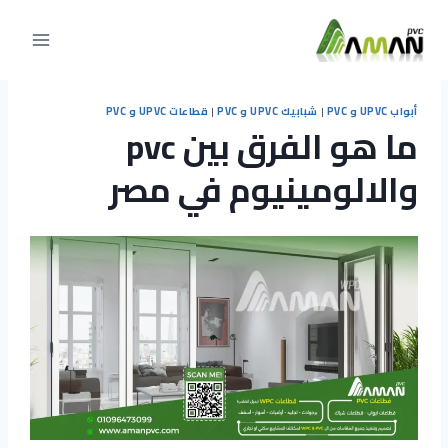
التجاوز
إلى
المحتوى
أبواب UPVC و PVC
|
شبابيك UPVC و PVC
|
قطاعات UPVC و PVC
ما هو الفرق بين pvc
والالومينيوم في مصر