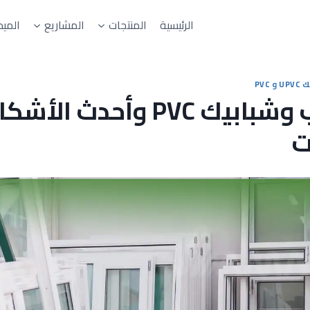
الرئيسية
المنتجات
المشاريع
الميد
و PVC
صور أبواب وشبابيك PVC وأحدث
ت