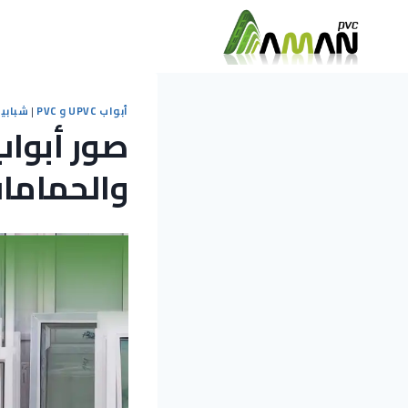
التجاوز
إلى
المحتوى
أبواب UPVC و PVC
|
شبابيك UPVC 
والحماما