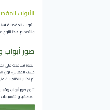
الأبواب المفصل
الأبواب المفصلية تست
والتصميم. هذا النوع م
صور أبواب وشبابيك PVC وكيف ت
الصور تساعدك على تخي
حسب المقاس، لون الحا
ثم اختيار النظام بناءً 
المصنفر، والتقسيمات ا