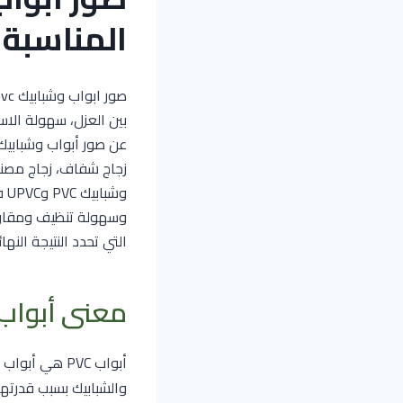
المناسبة 
بين العزل، سهولة الاس
زجاج شفاف، زجاج مصنف
وش
وسهولة تنظيف ومقاومة
التي تحدد النتيجة النهائ
معنى أبواب VC
أبواب PVC هي
والشبابيك بسبب قدرته