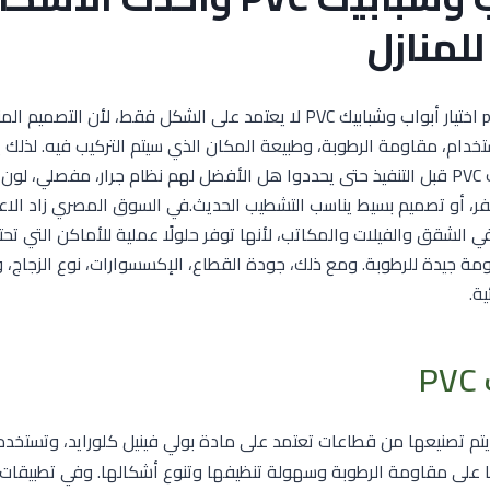
للمنازل
صور ابواب وشبابيك pvc اختيار أبواب وشبابيك PVC لا يعتمد على الشكل فقط، 
تخدام، مقاومة الرطوبة، وطبيعة المكان الذي سيتم التركيب فيه. لذلك ي
عن صور أبواب وشبابيك PVC قبل التنفيذ حتى يحددوا هل الأفضل لهم نظام جرار، مفصلي
ر، أو تصميم بسيط يناسب التشطيب الحديث.في السوق المصري زاد الاعت
بابيك PVC وUPVC في الشقق والفيلات والمكاتب، لأنها توفر حلولًا عملية للأماكن التي
 جيدة للرطوبة. ومع ذلك، جودة القطاع، الإكسسوارات، نوع الزجاج، 
ية.
P
 أبواب يتم تصنيعها من قطاعات تعتمد على مادة بولي فينيل كلورايد، وتستخد
ا على مقاومة الرطوبة وسهولة تنظيفها وتنوع أشكالها. وفي تطبيقات ا